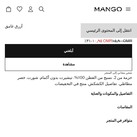
حدد اللون
أزرق غامق
انتقل إلى المحتوى الرئيسي
بيجاما قطنية قصيرة
OMR ١٥٫٩٠
OMR ١٠٫٩٥
؜-٣١٪؜
السعر الحالي [OMR ١٠٫٩٥ ]
السعر الأول محذوف [OMR ١٥٫٩٠ ]
أبلغني
مشاهدة
شحن مجاني إلى المتجر
حزمة من 2. نسيج من القطن 100%. تيشيرت بدون أكمام. شورت. خصر
مطاطي. تفاصيل الكشكش. منتج في التخفيضات
التفاصيل والمكونات والعناية
المقاسات
متوافر في المتجر