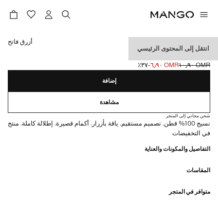
حدد اللون
أزرق فاتح
انتقل إلى المحتوى الرئيسي
قميص جينز قطني 100%
OMR ١٠٫٩٠
OMR ٦٫٩٠
؜-٣٧٪؜
السعر الحالي [OMR ٦٫٩٠ ]
السعر الأول محذوف [OMR ١٠٫٩٠ ]
إضافة
مشاهدة
شحن مجاني إلى المتجر
نسيج 100% قطن. تصميم مستقيم. ياقة بأزرار. أكمام قصيرة. إطلالة كاملة. منتج
في التخفيضات
التفاصيل والمكونات والعناية
المقاسات
متوافر في المتجر