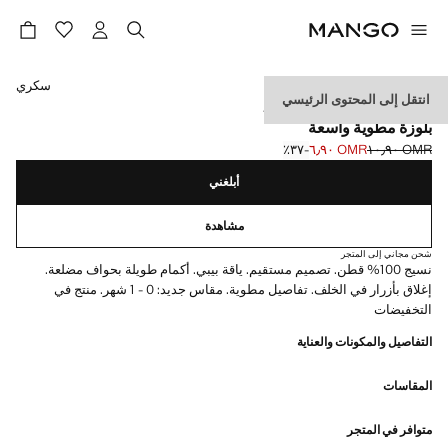
حدد اللون
سكري
انتقل إلى المحتوى الرئيسي
مقاس جديد: منذ الولادة حتى شهر واحد
بلوزة مطوية واسعة
OMR ١٠٫٩٠
OMR ٦٫٩٠
؜-٣٧٪؜
السعر الحالي [OMR ٦٫٩٠ ]
السعر الأول محذوف [OMR ١٠٫٩٠ ]
أبلغني
مشاهدة
شحن مجاني إلى المتجر
نسيج 100% قطن. تصميم مستقيم. ياقة بيبي. أكمام طويلة بحواف مضلعة.
إغلاق بأزرار في الخلف. تفاصيل مطوية. مقاس جديد: 0 - 1 شهر. منتج في
التخفيضات
التفاصيل والمكونات والعناية
المقاسات
متوافر في المتجر