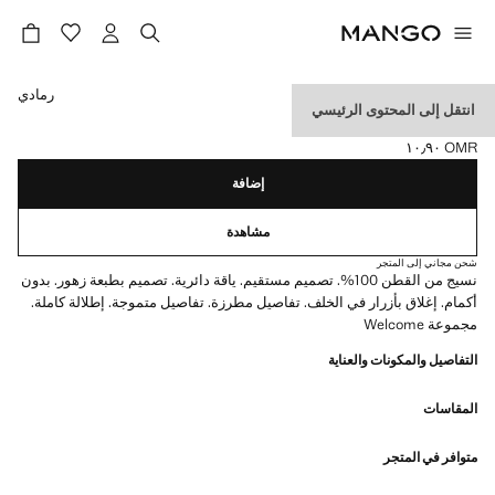
حدد اللون
رمادي
انتقل إلى المحتوى الرئيسي
بلوزة مطبوعة بها أزهار
OMR ١٠٫٩٠
السعر الحالي [OMR ١٠٫٩٠ ]
إضافة
مشاهدة
شحن مجاني إلى المتجر
نسيج من القطن 100%. تصميم مستقيم. ياقة دائرية. تصميم بطبعة زهور. بدون
أكمام. إغلاق بأزرار في الخلف. تفاصيل مطرزة. تفاصيل متموجة. إطلالة كاملة.
مجموعة Welcome
التفاصيل والمكونات والعناية
المقاسات
متوافر في المتجر