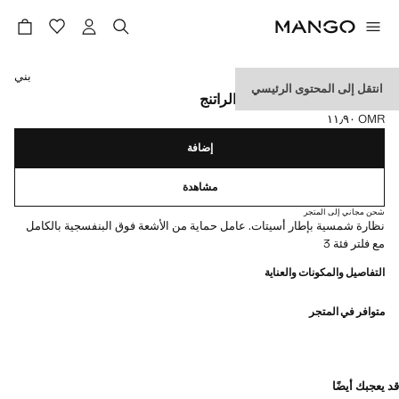
حدد اللون
بني
انتقل إلى المحتوى الرئيسي
نظارات شمسية بإطار من الراتنج
OMR ١١٫٩٠
السعر الحالي [OMR ١١٫٩٠ ]
إضافة
مشاهدة
شحن مجاني إلى المتجر
نظارة شمسية بإطار أسيتات. عامل حماية من الأشعة فوق البنفسجية بالكامل
مع فلتر فئة 3
التفاصيل والمكونات والعناية
متوافر في المتجر
قد يعجبك أيضًا