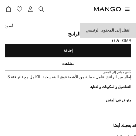
حدد اللون
أسود
انتقل إلى المحتوى الرئيسي
نظارات شمسية بإطار من الراتنج
OMR ١١٫٩٠
السعر الحالي [OMR ١١٫٩٠ ]
إضافة
مشاهدة
شحن مجاني إلى المتجر
إطار من الراتنج. عامل حماية من الأشعة فوق البنفسجية بالكامل مع فلتر فئة 3
التفاصيل والمكونات والعناية
متوافر في المتجر
قد يعجبك أيضًا