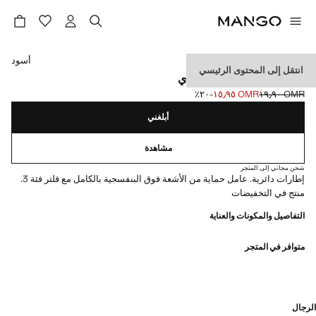
حدد اللون
أسود
انتقل إلى المحتوى الرئيسي
نظارات شمسية بإطار دائري
OMR ١٩٫٩٠
OMR ١٥٫٩٥
؜-٢٠٪؜
السعر الحالي [OMR ١٥٫٩٥ ]
السعر الأول محذوف [OMR ١٩٫٩٠ ]
أبلغني
مشاهدة
شحن مجاني إلى المتجر
إطارات دائرية. عامل حماية من الأشعة فوق البنفسجية بالكامل مع فلتر فئة 3.
منتج في التخفيضات
التفاصيل والمكونات والعناية
متوافر في المتجر
الرجال