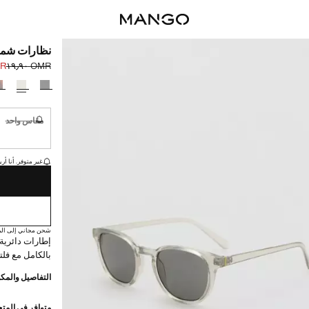
نظارات شمس
٫٩٥
OMR ١٩٫٩٠
السعر الحالي [OMR ١٥٫٩٥ 
السعر الأول محذوف [R
حدد اللون
مقاس واحد
غير متوفر. أ
القطع الأخيرة!
غير متوفر. أنا أري
شحن مجاني إلى الم
إطارات دائرية
بالكامل مع فلتر فئة 3. منتج ف
التفاصيل والمكو
متوافر في المت