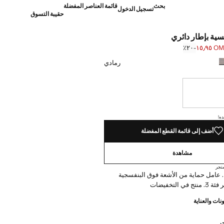
بحث
قائمة العناصر المفضلة
تسجيل الدخول
حقيبة التسوق
ية بإطار دائري
OMR ١٥
؜-٢٠٪؜
]
OM ١٩٫٩٠ ]
رمادي
نا أريده!
ده!
أضف إلى قائمة القطع المفضلة
مشاهدة
تجر
. عامل حماية من الأشعة فوق البنفسجية
ي التخفيضات
نات والعناية
جر