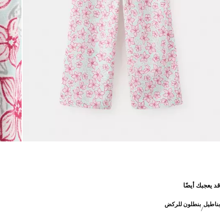
قد يعجبك أيضًا
بناطيل
بنطلون للركض