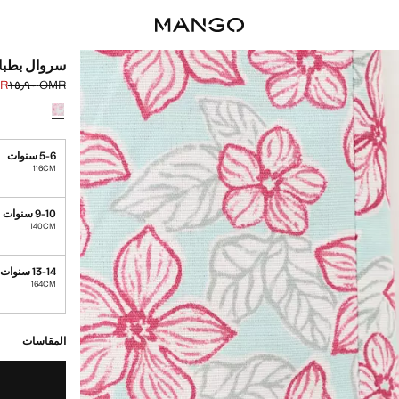
سروال بطبا
٫٩٠
OMR ١٥٫٩٠
السعر الحالي [OMR ٨٫٩٠ 
السعر الأول محذوف [R
حدد اللون
5-6 سنوات
116CM
9-10 سنوات
140CM
13-14 سنوات
164CM
القطع الأخيرة!
غير متوفر. أنا أري
المقاسات