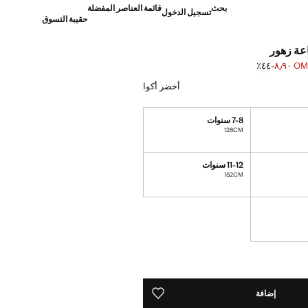
بحث
قائمة العناصر المفضلة
تسجيل الدخول
حقيبة التسوق
عة زهور
OMR ٨
؜-٤٤٪؜
]
OM ١٥٫٩٠ ]
أخضر أكوا
7-8 سنوات
128CM
11-12 سنوات
152CM
ده!
إضافة
حفظه في قائمة منتجاتك المفضلة