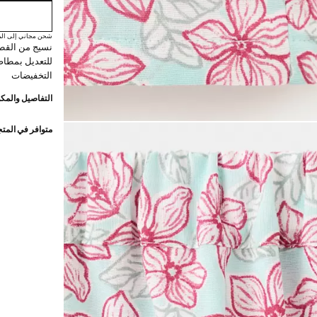
شحن مجاني إلى الم
نسيج من القطن
للتعديل بمطاط
التخفيضات
التفاصيل والمكو
متوافر في المت