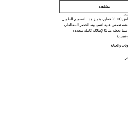
مشاهدة
تجر
مصنوع من قماش 100% قطن، يتميز هذا التصميم الطويل
شة تضفي عليه انسيابية. الخصر المطاطي
ا يجعله مثاليًا لإطلالة كاملة متعددة
وعصرية.
نات والعناية
جر