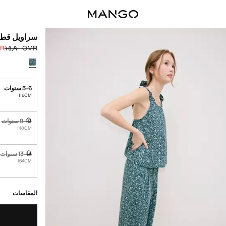
سراويل قطن
٫٩٠
OMR ١٥٫٩٠
السعر الحالي [OMR ٨٫٩٠ 
السعر الأول محذوف [R
حدد اللون
5-6 سنوات
116CM
9-10 سنوات
غير متوفر. أ
140CM
13-14 سنوات
غير متوفر. أ
164CM
القطع الأخيرة!
غير متوفر. أنا أري
المقاسات