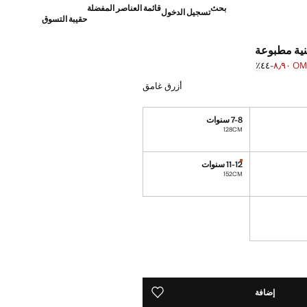
بحث
قائمة العناصر المفضلة
تسجيل الدخول
حقيبة التسوق
ية مطبوعة
OMR ٨
؜-٤٤٪؜
]
OM ١٥٫٩٠ ]
أزرق غامق
7-8 سنوات
128CM
11-12 سنوات
القطع الأخيرة!
نا أريده!
152CM
نا أريده!
ده!
إضافة
حفظه في قائمة منتجاتك المفضلة