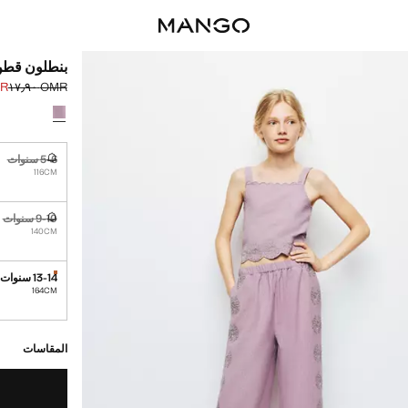
بنطلون قطن
٫٩٠
OMR ١٧٫٩٠
السعر الحالي [OMR ١٣٫٩٠ 
السعر الأول محذوف [R
حدد اللون
5-6 سنوات
غير متوفر. أ
116CM
9-10 سنوات
غير متوفر. أ
140CM
13-14 سنوات
القطع الأخير
164CM
القطع الأخيرة!
غير متوفر. أنا أري
المقاسات