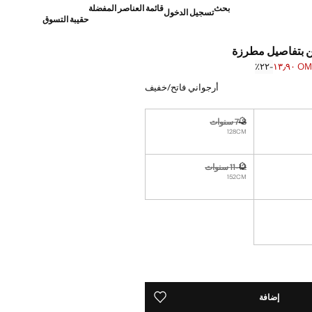
بحث
قائمة العناصر المفضلة
تسجيل الدخول
حقيبة التسوق
 بتفاصيل مطرزة
OMR ١٣
؜-٢٢٪؜
]
OM ١٧٫٩٠ ]
أرجواني فاتح/خفيف
7-8 سنوات
نا أريده!
غير متوفر. أنا أريده!
128CM
11-12 سنوات
نا أريده!
غير متوفر. أنا أريده!
152CM
ة!
ده!
إضافة
حفظه في قائمة منتجاتك المفضلة