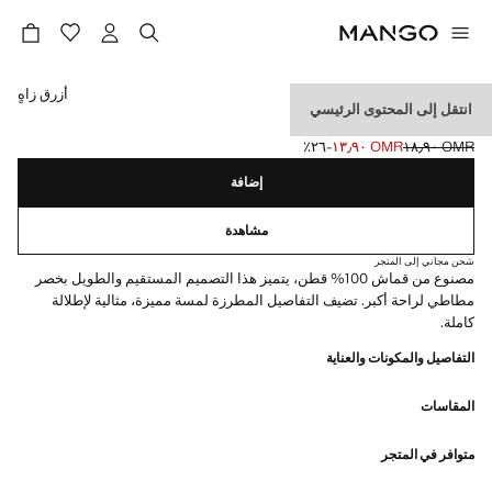
حدد اللون
أزرق زاهٍ
انتقل إلى المحتوى الرئيسي
بنطلون قطني مطرز
OMR ١٨٫٩٠
OMR ١٣٫٩٠
؜-٢٦٪؜
السعر الحالي [OMR ١٣٫٩٠ ]
السعر الأول محذوف [OMR ١٨٫٩٠ ]
إضافة
مشاهدة
شحن مجاني إلى المتجر
مصنوع من قماش 100% قطن، يتميز هذا التصميم المستقيم والطويل بخصر
مطاطي لراحة أكبر. تضيف التفاصيل المطرزة لمسة مميزة، مثالية لإطلالة
كاملة.
التفاصيل والمكونات والعناية
المقاسات
متوافر في المتجر