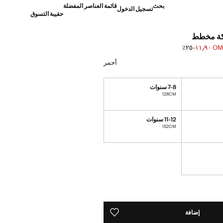
بحث
قائمة العناصر المفضلة
تسجيل الدخول
حقيبة التسوق
كة مخطط
OMR ١١
؜-٢٥٪؜
]
OM ١٥٫٩٠ ]
أحمر
7-8 سنوات
128CM
11-12 سنوات
152CM
ده!
إضافة
حفظه في قائمة منتجاتك المفضلة