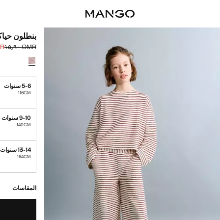
بنطلون حيا
٫٩٠
OMR ١٥٫٩٠
السعر الحالي [OMR ١١٫٩٠ 
السعر الأول محذوف [R
حدد اللون
5-6 سنوات
116CM
9-10 سنوات
140CM
13-14 سنوات
164CM
القطع الأخيرة!
غير متوفر. أنا أري
المقاسات