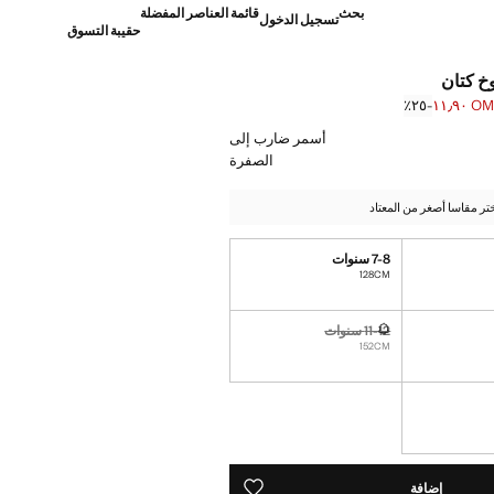
بحث
قائمة العناصر المفضلة
تسجيل الدخول
حقيبة التسوق
خ كتان
OMR ١١
؜-٢٥٪؜
]
OM ١٥٫٩٠ ]
أسمر ضارب إلى
الصفرة
تر مقاسا أصغر من المعتاد
7-8 سنوات
نا أريده!
128CM
11-12 سنوات
نا أريده!
غير متوفر. أنا أريده!
152CM
نا أريده!
ده!
إضافة