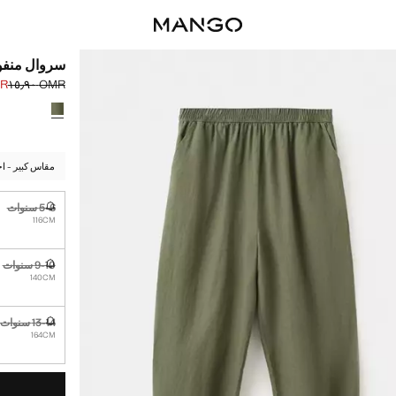
سروال منفو
٫٩٠
OMR ١٥٫٩٠
السعر الحالي [OMR ١١٫٩٠ 
السعر الأول محذوف [R
حدد اللون
مقاس كبير - اخ
5-6 سنوات
غير متوفر. أ
116CM
9-10 سنوات
غير متوفر. أ
140CM
13-14 سنوات
غير متوفر. أ
164CM
القطع الأخيرة!
غير متوفر. أنا أري