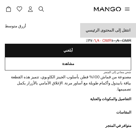
حدد اللون
أزرق متوسط
انتقل إلى المحتوى الرئيسي
بلوزة جينز بياقة بيبي دول
OMR ١٠٫٩٠
OMR ٦٫٩٠
؜-٣٧٪؜
السعر الحالي [OMR ٦٫٩٠ ]
السعر الأول محذوف [OMR ١٠٫٩٠ ]
أبلغني
مشاهدة
شحن مجاني إلى المتجر
مصنوعة من قماش 100% قطن بأسلوب الجينز الكاوبوي، تتميز هذه القطعة
بياقة بابيدول وأكمام طويلة مع أساور مرنة. الإغلاق الأمامي بالأزرار يكمل
تصميمها.
التفاصيل والمكونات والعناية
المقاسات
متوافر في المتجر