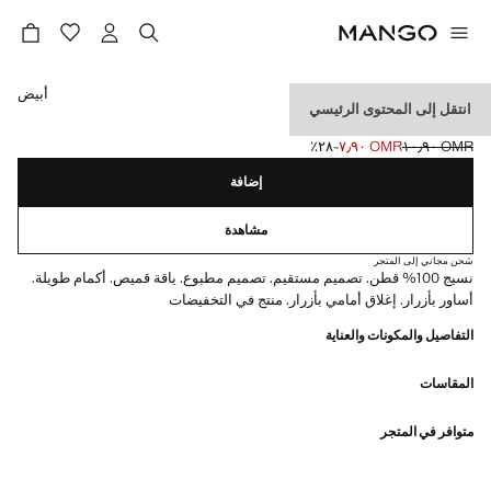
حدد اللون
أبيض
انتقل إلى المحتوى الرئيسي
قميص أكسفورد مطبوع
OMR ١٠٫٩٠
OMR ٧٫٩٠
؜-٢٨٪؜
السعر الحالي [OMR ٧٫٩٠ ]
السعر الأول محذوف [OMR ١٠٫٩٠ ]
إضافة
مشاهدة
شحن مجاني إلى المتجر
نسيج 100% قطن. تصميم مستقيم. تصميم مطبوع. ياقة قميص. أكمام طويلة.
أساور بأزرار. إغلاق أمامي بأزرار. منتج في التخفيضات
التفاصيل والمكونات والعناية
المقاسات
متوافر في المتجر