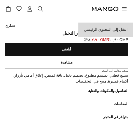
حدد اللون
سكري
انتقل إلى المحتوى الرئيسي
قميص قطني بتصميم أشجار النخيل
OMR ١٠٫٩٠
OMR ٧٫٩٠
؜-٢٨٪؜
السعر الحالي [OMR ٧٫٩٠ ]
السعر الأول محذوف [OMR ١٠٫٩٠ ]
أبلغني
مشاهدة
شحن مجاني إلى المتجر
نسيج قطني. تصميم مطبوع. تصميم نخيل. ياقة قميص. إغلاق أمامي بأزرار.
أكمام قصيرة. منتج في التخفيضات
التفاصيل والمكونات والعناية
المقاسات
متوافر في المتجر