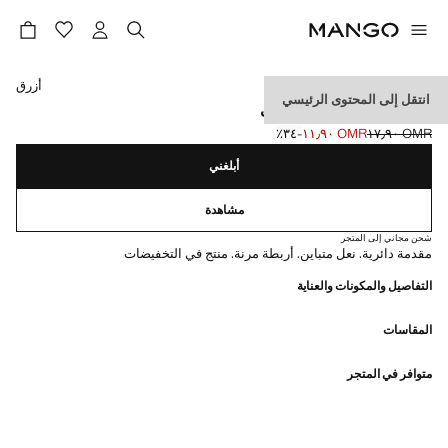
حدد اللون
أزرق
انتقل إلى المحتوى الرئيسي
حذاء رياضي بتصميم جورب
OMR ١٧٫٩٠
OMR ١١٫٩٠
؜-٣٤٪؜
السعر الحالي [OMR ١١٫٩٠ ]
السعر الأول محذوف [OMR ١٧٫٩٠ ]
أبلغني
مشاهدة
شحن مجاني إلى المتجر
مقدمة دائرية. نعل متباين. أربطة مرنة. منتج في التخفيضات
التفاصيل والمكونات والعناية
المقاسات
متوافر في المتجر