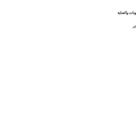
نات والعناية
جر