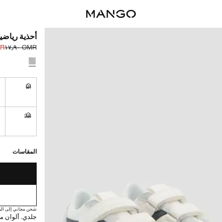
أحذية رياضي
٫٩٠
OMR ١٧٫٩٠
السعر الحالي [OMR ١٣٫٩٠ 
السعر الأول محذوف [R
حدد اللون
2
21
غير متوفر. أ
7
26
غير متوفر. أ
القطع الأخيرة!
غير متوفر. أنا أري
المقاسات
شحن مجاني إلى الم
جلدي. ألوان مت