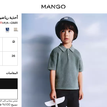
أحذية رياضي
٫٩٠
OMR ١٣٫٩٠
السعر الحالي [OMR ٦٫٩٠ 
السعر الأول محذوف [R
حدد اللون
2
21
غير متوفر. أ
7
26
القطع الأخيرة!
غير متوفر. أنا أري
المقاسات
شحن مجاني إلى الم
نسيج 