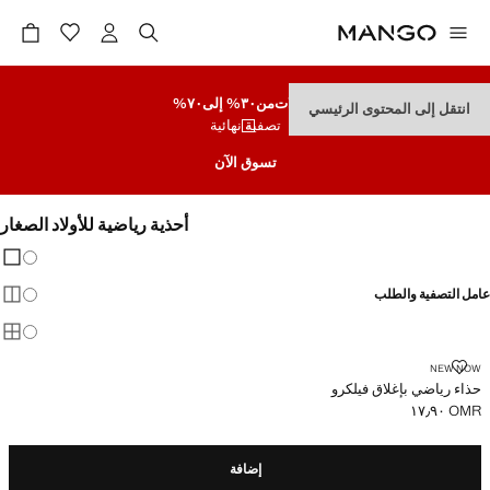
تنزيلات
من٣٠% إلى٧٠%
انتقل إلى المحتوى الرئيسي
تصفية نهائية
تسوق الآن
أحذية رياضية للأولاد الصغار
تغيير 
عرض
عامل التصفية والطلب
عرض
عرض
حذاء رياضي بإغلاق فيلكرو
NEW NOW
حذاء رياضي بإغلاق فيلكرو
OMR ١٧٫٩٠
السعر الحالي [OMR ١٧٫٩٠ ]
إضافة