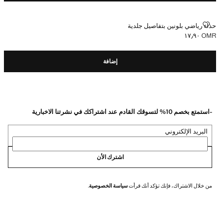
حذاء رياضي بلونين بتفاصيل جلدية
حذاء رياضي بلونين بتفاصيل جلدية
OMR ١٧٫٩٠
السعر الحالي [OMR ١٧٫٩٠ ]
إضافة
-استمتع بخصم 10% لتسوقك القادم عند اشتراكك في نشرتنا الاخبارية
البريد الإلكتروني
اشترك الأن
من خلال الاشتراك، فإنك تؤكد أنك قرأت
سياسة الخصوصية
.