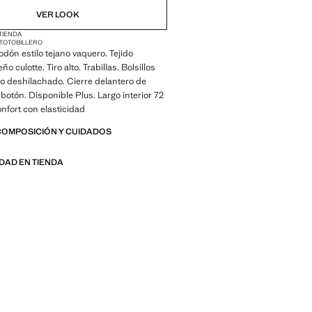
VER LOOK
 TIENDA
LTO
TOBILLERO
odón estilo tejano vaquero. Tejido
ño culotte. Tiro alto. Trabillas. Bolsillos
jo deshilachado. Cierre delantero de
 botón. Disponible Plus. Largo interior 72
onfort con elasticidad
COMPOSICIÓN Y CUIDADOS
IDAD EN TIENDA