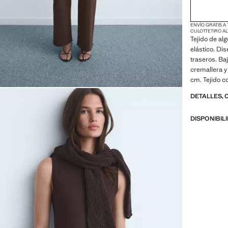
ENVÍO GRATIS A
CULOTTE
TIRO A
Tejido de alg
elástico. Dise
traseros. Ba
cremallera y
cm. Tejido c
DETALLES, 
DISPONIBIL