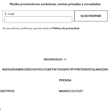
Recibe promociones exclusivas, ventas privadas y novedades
E-mail
SUSCRIBIRME
Al suscribirte, confirmas que has leído la
Política de privacidad
.
NICARAGUA
INSTAGRAM
FACEBOOK
YOUTUBE
TIKTOK
SPOTIFY
PINTEREST
X
LINKEDIN
PRENSA
NOSOTROS
MANGO OUTLET
O