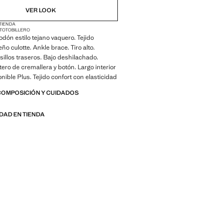
VER LOOK
 TIENDA
LTO
TOBILLERO
odón estilo tejano vaquero. Tejido
eño culotte. Ankle brace. Tiro alto.
lsillos traseros. Bajo deshilachado.
tero de cremallera y botón. Largo interior
nible Plus. Tejido confort con elasticidad
COMPOSICIÓN Y CUIDADOS
IDAD EN TIENDA