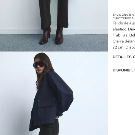
ENVÍO GRATIS A
CULOTTE
TIRO A
Tejido de alg
elástico. Dis
Trabillas. Bo
Cierre delan
72 cm. Dispo
DETALLES, 
DISPONIBIL