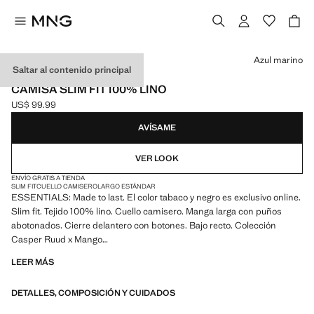
Selecciona un color
Azul marino
Saltar al contenido principal
ESSENTIALS
CAMISA SLIM FIT 100% LINO
US$ 99.99
Precio actual [US$ 99.99 ]
AVÍSAME
VER LOOK
ENVÍO GRATIS A TIENDA
SLIM FIT
CUELLO CAMISERO
LARGO ESTÁNDAR
ESSENTIALS: Made to last. El color tabaco y negro es exclusivo online.
Slim fit. Tejido 100% lino. Cuello camisero. Manga larga con puños
abotonados. Cierre delantero con botones. Bajo recto. Colección
Casper Ruud x Mango
LEER MÁS
ESSENTIALS: Made to last. Hemos reforzado nuestras exigencias de
calidad añadiendo nuevas pruebas de resistencia a nuestras prendas.
DETALLES, COMPOSICIÓN Y CUIDADOS
Diseñadas considerando cuidadosamente su confección, son todavía
más durables, versátiles y atemporales