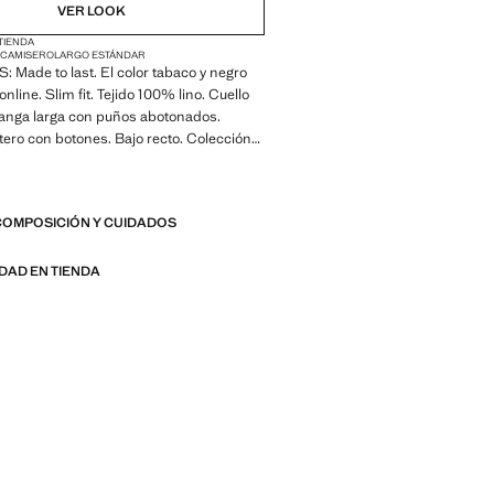
VER LOOK
 TIENDA
 CAMISERO
LARGO ESTÁNDAR
Made to last. El color tabaco y negro
online. Slim fit. Tejido 100% lino. Cuello
anga larga con puños abotonados.
tero con botones. Bajo recto. Colección
d x Mango
 Made to last. Hemos reforzado
COMPOSICIÓN Y CUIDADOS
igencias de calidad añadiendo nuevas
esistencia a nuestras prendas.
considerando cuidadosamente su
IDAD EN TIENDA
son todavía más durables, versátiles y
s