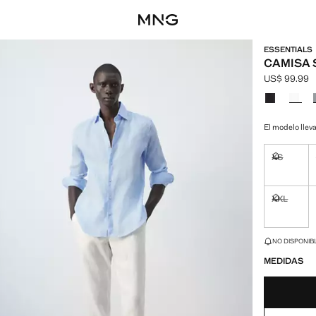
ESSENTIALS
CAMISA S
US$ 99.99
Precio actua
Selecciona u
El modelo lleva
XS
No disponi
XXL
No disponi
¡ÚLTIMAS UNID
NO DISPONIBL
MEDIDAS