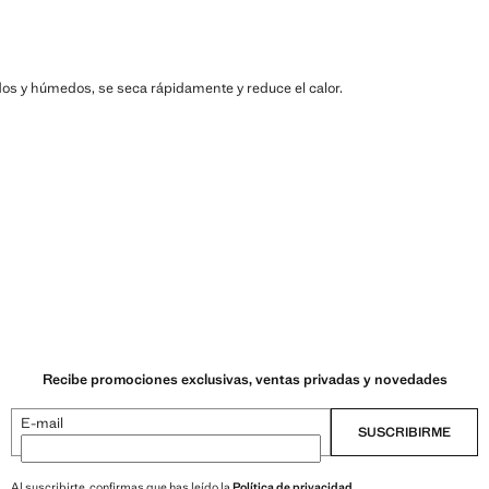
lidos y húmedos, se seca rápidamente y reduce el calor.
Recibe promociones exclusivas, ventas privadas y novedades
E-mail
SUSCRIBIRME
Al suscribirte, confirmas que has leído la
Política de privacidad
.