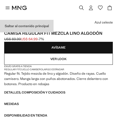
Selecciona un color
Azul celeste
Saltar al contenido principal
EXCLUSIVO ONLINE
CAMISA REGULAR FIT MEZCLA LINO ALGODÓN
US$ 69.99
US$ 64.99
-7%
Precio inicial tachado [US$ 69.99 ]
Precio actual [US$ 64.99 ]
AVÍSAME
VER LOOK
ENVÍO GRATIS A TIENDA
REGULAR FIT
CUELLO CAMISERO
LARGO ESTÁNDAR
Regular fit. Tejido mezcla de lino y algodón. Diseño de rayas. Cuello
camisero. Manga larga con puños abotonados. Cierre delantero con
botones. Producto en rebajas
DETALLES, COMPOSICIÓN Y CUIDADOS
MEDIDAS
DISPONIBILIDAD EN TIENDA