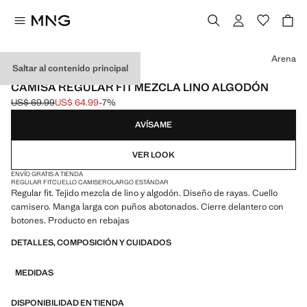
Selecciona un color
Arena
Saltar al contenido principal
EXCLUSIVO ONLINE
CAMISA REGULAR FIT MEZCLA LINO ALGODÓN
US$ 69.99
US$ 64.99
-7%
Precio inicial tachado [US$ 69.99 ]
Precio actual [US$ 64.99 ]
AVÍSAME
VER LOOK
ENVÍO GRATIS A TIENDA
REGULAR FIT
CUELLO CAMISERO
LARGO ESTÁNDAR
Regular fit. Tejido mezcla de lino y algodón. Diseño de rayas. Cuello
camisero. Manga larga con puños abotonados. Cierre delantero con
botones. Producto en rebajas
DETALLES, COMPOSICIÓN Y CUIDADOS
MEDIDAS
DISPONIBILIDAD EN TIENDA