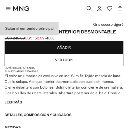
Selecciona un color
Gris oscuro vigoré
Saltar al contenido principal
ABRIGO LANA CUELLO INTERIOR DESMONTABLE
US$ 249.99
US$ 150.99
-40%
Precio inicial tachado [US$ 249.99 ]
Precio actual [US$ 150.99 ]
AÑADIR
VER LOOK
ENVÍO GRATIS A TIENDA
SLIM FIT
LARGO ESTÁNDAR
El color azul marino es exclusivo online. Slim fit. Tejido mezcla de lana.
Cuello solapa. Aplique interior desmontable con cuello chimenea.
Cierre delantero con botones. Bolsillo interior con cierre de cremallera.
Dos bolsillos de ribete laterales. Abertura posterior en el bajo. Producto
en rebajas
LEER MÁS
DETALLES, COMPOSICIÓN Y CUIDADOS
MEDIDAS