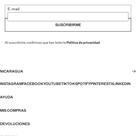
E-mail
SUSCRIBIRME
Al suscribirte, confirmas que has leído la
Política de privacidad
.
NICARAGUA
INSTAGRAM
FACEBOOK
YOUTUBE
TIKTOK
SPOTIFY
PINTEREST
X
LINKEDIN
AYUDA
MIS COMPRAS
DEVOLUCIONES