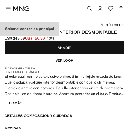
Selecciona un color
Marrón medio
Saltar al contenido principal
ABRIGO LANA CUELLO INTERIOR DESMONTABLE
US$ 249.99
US$ 150.99
-40%
Precio inicial tachado [US$ 249.99 ]
Precio actual [US$ 150.99 ]
AÑADIR
VER LOOK
ENVÍO GRATIS A TIENDA
SLIM FIT
LARGO ESTÁNDAR
El color azul marino es exclusivo online. Slim fit. Tejido mezcla de lana.
Cuello solapa. Aplique interior desmontable con cuello chimenea.
Cierre delantero con botones. Bolsillo interior con cierre de cremallera.
Dos bolsillos de ribete laterales. Abertura posterior en el bajo. Producto
en rebajas
LEER MÁS
DETALLES, COMPOSICIÓN Y CUIDADOS
MEDIDAS