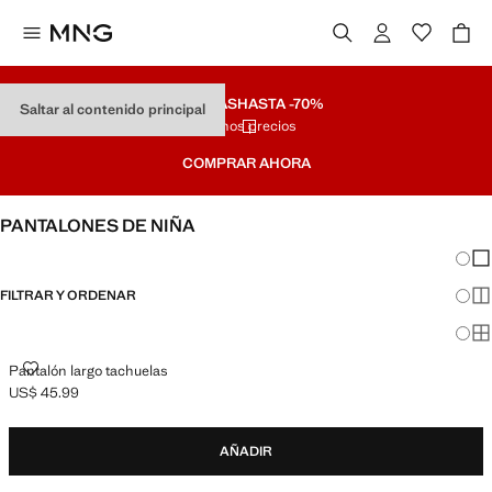
REBAJAS
HASTA -70%
Saltar al contenido principal
Últimos precios
COMPRAR AHORA
PANTALONES DE NIÑA
Cambi
Mos
FILTRAR Y ORDENAR
Mos
Mos
PANTALÓN LARGO TACHUELAS
Pantalón largo tachuelas
US$ 45.99
Precio actual [US$ 45.99 ]
AÑADIR