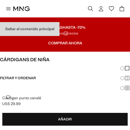
REBAJAS
HASTA -70%
Saltar al contenido principal
Últimos precios
COMPRAR AHORA
CÁRDIGANS DE NIÑA
Cambi
Mos
FILTRAR Y ORDENAR
Mos
Mos
CÁRDIGAN PUNTO CANALÉ
Cárdigan punto canalé
US$ 29.99
Precio actual [US$ 29.99 ]
AÑADIR