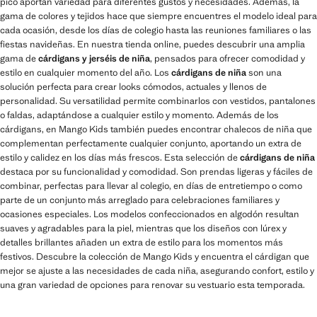
pico aportan variedad para diferentes gustos y necesidades. Además, la
gama de colores y tejidos hace que siempre encuentres el modelo ideal para
cada ocasión, desde los días de colegio hasta las reuniones familiares o las
fiestas navideñas. En nuestra tienda online, puedes descubrir una amplia
gama de
cárdigans y jerséis de niña
, pensados para ofrecer comodidad y
estilo en cualquier momento del año. Los
cárdigans de niña
son una
solución perfecta para crear looks cómodos, actuales y llenos de
personalidad. Su versatilidad permite combinarlos con vestidos, pantalones
o faldas, adaptándose a cualquier estilo y momento. Además de los
cárdigans, en Mango Kids también puedes encontrar chalecos de niña que
complementan perfectamente cualquier conjunto, aportando un extra de
estilo y calidez en los días más frescos. Esta selección de
cárdigans de niña
destaca por su funcionalidad y comodidad. Son prendas ligeras y fáciles de
combinar, perfectas para llevar al colegio, en días de entretiempo o como
parte de un conjunto más arreglado para celebraciones familiares y
ocasiones especiales. Los modelos confeccionados en algodón resultan
suaves y agradables para la piel, mientras que los diseños con lúrex y
detalles brillantes añaden un extra de estilo para los momentos más
festivos. Descubre la colección de Mango Kids y encuentra el cárdigan que
mejor se ajuste a las necesidades de cada niña, asegurando confort, estilo y
una gran variedad de opciones para renovar su vestuario esta temporada.