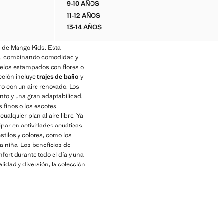
9-10 AÑOS
BAÑADOR ASIMÉTRICO DETALLES EN CO
11-12 AÑOS
BAÑADOR ASIMÉTRICO DETALLES EN CO
13-14 AÑOS
BAÑADOR ASIMÉTRICO DETALLES EN CO
a de Mango Kids. Esta
nes, combinando comodidad y
delos estampados con flores o
cción incluye
trajes de baño
y
ro con un aire renovado. Los
nto y una gran adaptabilidad,
 finos o los escotes
alquier plan al aire libre. Ya
ipar en actividades acuáticas,
tilos y colores, como los
da niña. Los beneficios de
fort durante todo el día y una
idad y diversión, la colección