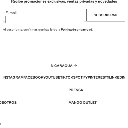
Recibe promociones exclusivas, ventas privadas y novedades
E-mail
SUSCRIBIRME
Al suscribirte, confirmas que has leído la
Política de privacidad
.
NICARAGUA
INSTAGRAM
FACEBOOK
YOUTUBE
TIKTOK
SPOTIFY
PINTEREST
X
LINKEDIN
PRENSA
NOSOTROS
MANGO OUTLET
O