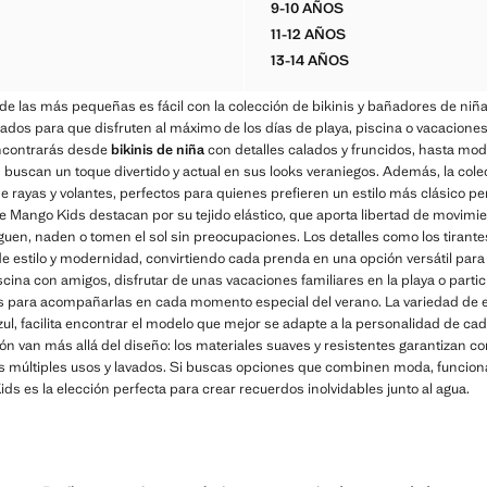
9-10 AÑOS
TEXTURA RIBETES
BIKINI TEXTURA RAYAS
11-12 AÑOS
TEXTURA RIBETES
BIKINI TEXTURA RAYAS
13-14 AÑOS
TEXTURA RIBETES
BIKINI TEXTURA RAYAS
de las más pequeñas es fácil con la colección de bikinis y bañadores de niñ
ados para que disfruten al máximo de los días de playa, piscina o vacacio
ncontrarás desde
bikinis de niña
con detalles calados y fruncidos, hasta mo
s buscan un toque divertido y actual en sus looks veraniegos. Además, la cole
ayas y volantes, perfectos para quienes prefieren un estilo más clásico pe
 Mango Kids destacan por su tejido elástico, que aporta libertad de movimie
guen, naden o tomen el sol sin preocupaciones. Los detalles como los tirantes
 estilo y modernidad, convirtiendo cada prenda en una opción versátil para cu
scina con amigos, disfrutar de unas vacaciones familiares en la playa o partic
 para acompañarlas en cada momento especial del verano. La variedad de es
zul, facilita encontrar el modelo que mejor se adapte a la personalidad de ca
ón van más allá del diseño: los materiales suaves y resistentes garantizan con
as múltiples usos y lavados. Si buscas opciones que combinen moda, funcional
s es la elección perfecta para crear recuerdos inolvidables junto al agua.