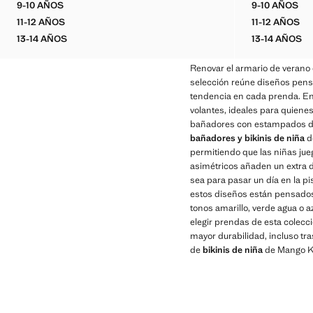
9-10 AÑOS
9-10 AÑOS
BIKINI TEXTURA RAYAS
BIKINI 
11-12 AÑOS
11-12 AÑOS
BIKINI TEXTURA RAYAS
BIKINI 
13-14 AÑOS
13-14 AÑOS
BIKINI TEXTURA RAYAS
BIKINI 
Renovar el armario de verano 
selección reúne diseños pens
tendencia en cada prenda. E
volantes, ideales para quiene
bañadores con estampados de r
bañadores y bikinis de niña
de
permitiendo que las niñas jue
asimétricos añaden un extra de
sea para pasar un día en la pi
estos diseños están pensados
tonos amarillo, verde agua o a
elegir prendas de esta colecci
mayor durabilidad, incluso tr
de
bikinis de niña
de Mango Kid