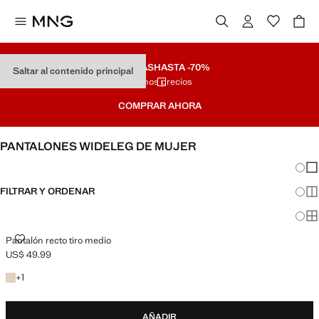
REBAJAS
HASTA -70%
Saltar al contenido principal
Últimos precios
COMPRAR AHORA
PANTALONES WIDELEG DE MUJER
Cambi
Mos
FILTRAR Y ORDENAR
Mos
Mos
PANTALÓN RECTO TIRO MEDIO
Pantalón recto tiro medio
US$ 49.99
Precio actual [US$ 49.99 ]
+1 color
+
1
AÑADIR