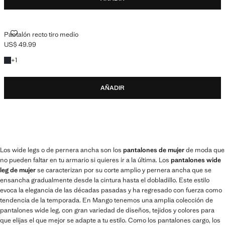
PANTALÓN RECTO TIRO MEDIO
Pantalón recto tiro medio
US$ 49.99
Precio actual [US$ 49.99 ]
+1 color
+
1
AÑADIR
Los wide legs o de pernera ancha son los
pantalones de mujer
de moda que
no pueden faltar en tu armario si quieres ir a la última. Los
pantalones wide
leg de mujer
se caracterizan por su corte amplio y pernera ancha que se
ensancha gradualmente desde la cintura hasta el dobladillo. Este estilo
evoca la elegancia de las décadas pasadas y ha regresado con fuerza como
tendencia de la temporada. En Mango tenemos una amplia colección de
pantalones wide leg, con gran variedad de diseños, tejidos y colores para
que elijas el que mejor se adapte a tu estilo. Como los pantalones cargo, los