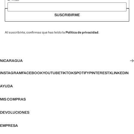
SUSCRIBIRME
Al suscribirte, confirmas que has leído la
Política de privacidad
.
NICARAGUA
INSTAGRAM
FACEBOOK
YOUTUBE
TIKTOK
SPOTIFY
PINTEREST
X
LINKEDIN
AYUDA
MIS COMPRAS
DEVOLUCIONES
EMPRESA