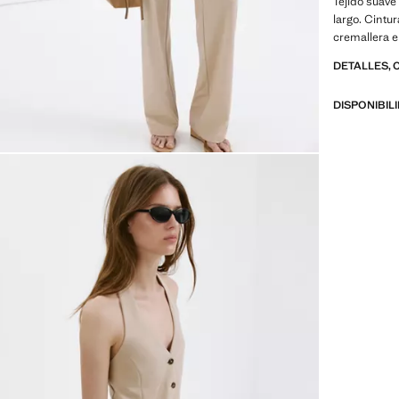
Tejido suave
largo. Cintur
cremallera en
DETALLES, 
DISPONIBIL