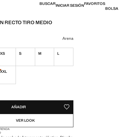
BUSCAR
FAVORITOS
INICIAR SESIÓN
BOLSA
N RECTO TIRO MEDIO
l [US$ 49.99 ]
n color
Arena
XS
S
M
L
ble ¡Lo quiero!
XXL
nidades!
¡Últimas unidades!
ADES!
E ¡LO QUIERO!
AÑADIR
GUARDAR COMO FAVORITO
VER LOOK
 TIENDA
O