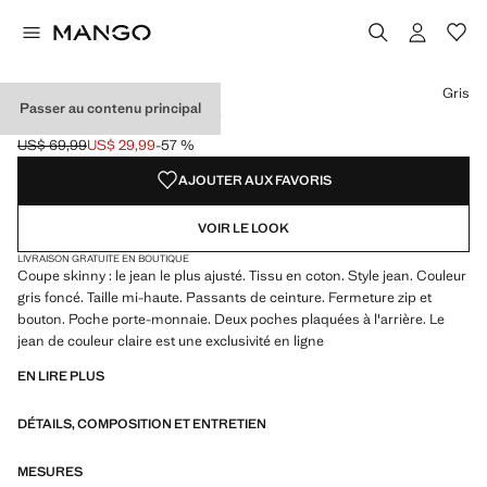
Choisissez une couleur
Couleur Bleu foncé intense
Couleur Gris sélectionnée
Couleur Bleu moyen
Gris
Passer au contenu principal
JEAN JUDE SKINNY-FIT
US$ 69,99
US$ 29,99
-57 %
Prix initial barré [US$ 69,99 ]
Prix actuel [US$ 29,99 ]
AJOUTER AUX FAVORIS
VOIR LE LOOK
LIVRAISON GRATUITE EN BOUTIQUE
Coupe skinny : le jean le plus ajusté. Tissu en coton. Style jean. Couleur
gris foncé. Taille mi-haute. Passants de ceinture. Fermeture zip et
bouton. Poche porte-monnaie. Deux poches plaquées à l'arrière. Le
jean de couleur claire est une exclusivité en ligne
EN LIRE PLUS
DÉTAILS, COMPOSITION ET ENTRETIEN
MESURES