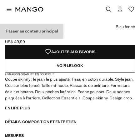
Choisissez une couleur
Couleur Bleu foncé intense
Couleur Gris
Couleur Bleu moyen
Bleu foncé
Passer au contenu principal
JEAN JUDE SKINNY-FIT
US$ 49,99
Prix actuel [US$ 49,99 ]
AJOUTER AUX FAVORIS
VOIR LE LOOK
LIVRAISON GRATUITE EN BOUTIQUE
Coupe skinny : le jean le plus ajusté. Tissu en coton durable. Style jean.
Couleur bleu foncé. Taille mi-haute. Passants de ceinture. Fermeture
éclair et bouton. Deux poches latérales. Poche gousset. Deux poches
plaquées à l'arrière. Collection Essentiels. Coupe skinny. Design crop.
Tissu en coton stretch. Passants de ceinture. Cinq poches
EN LIRE PLUS
DÉTAILS, COMPOSITION ET ENTRETIEN
MESURES