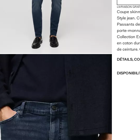
LIVRAISON GRA
Coupe skinny 
Style jean. C
Passants de 
porte-monnai
Collection E
en coton dur
de ceinture
DÉTAILS, C
DISPONIBIL