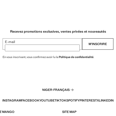
Recevez promotions exclusives, ventes privées et nouveautés
E-mail
M’INSCRIRE
En vous inscrivant, vous confirmez avoir lu la
Politique de confidentialité
.
NIGER
·
FRANÇAIS
INSTAGRAM
FACEBOOK
YOUTUBE
TIKTOK
SPOTIFY
PINTEREST
X
LINKEDIN
EZ MANGO
SITE MAP