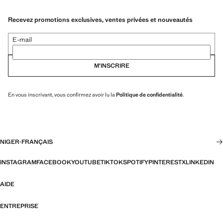
Recevez promotions exclusives, ventes privées et nouveautés
E-mail
M’INSCRIRE
En vous inscrivant, vous confirmez avoir lu la
Politique de confidentialité
.
NIGER
·
FRANÇAIS
INSTAGRAM
FACEBOOK
YOUTUBE
TIKTOK
SPOTIFY
PINTEREST
X
LINKEDIN
AIDE
ENTREPRISE