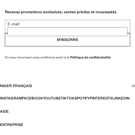
Recevez promotions exclusives, ventes privées et nouveautés
E-mail
M’INSCRIRE
En vous inscrivant, vous confirmez avoir lu la
Politique de confidentialité
.
NIGER
·
FRANÇAIS
INSTAGRAM
FACEBOOK
YOUTUBE
TIKTOK
SPOTIFY
PINTEREST
X
LINKEDIN
AIDE
ENTREPRISE