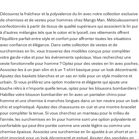
Découvrez la fraîcheur et la polyvalence du lin avec notre collection exclusive
de chemises et de vestes pour hommes chez Mango Man. Méticuleusement
confectionnés à partir de tissus de qualité supérieure qui associent le lin pur
à d'autres mélanges tels que le coton et le lyocell, ces vêtements offrent
l'équilibre parfait entre style et confort pour affronter toutes les situations
avec confiance et élégance. Dans cette collection de vestes et de
surchemises en lin, vous trouverez des modèles conçus pour compléter
votre garde-robe et pour les événements spéciaux. Vous recherchez une
veste fonctionnelle pour homme ? Optez pour des vestes en lin avec poches.
Associez-les à un jean slim et à un T-shirt basique pour un look décontracté.
Ajoutez des baskets blanches et un sac en toile pour un style moderne et
urbain. Si vous préférez une option moderne et élégante qui ajoute une
touche rétro à n'importe quelle tenue, optez pour les blousons bombardiers !
Habillez votre blouson bombardier en lin avec un pantalon chino pour
homme et une chemise à manches longues dans un ton neutre pour un look
chic et sophistiqué. Ajoutez des chaussures en cuir et une montre-bracelet
pour compléter la tenue. Si vous cherchez un manteau pour le milieu de
l'année, les surchemises en lin pour homme sont une option polyvalente et
confortable qui peut être portée comme une veste légère ou comme une
chemise épaisse. Associez une surchemise en lin ajustée à un short et un t-
shirt imprimé pour un look décontracté et estival. Ajoutez des sandales en