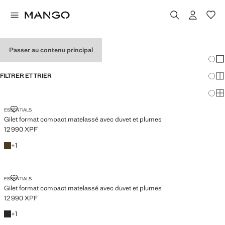
GILETS POUR HOMME
Passer au contenu principal
Chang
Aff
FILTRER ET TRIER
Aff
Af
GILET FORMAT COMPACT MATELASSÉ AVEC DUVET ET PLUMES
ESSENTIALS
Gilet format compact matelassé avec duvet et plumes
12 990 XPF
Prix actuel [12 990 XPF ]
Olive
+1 couleur
+
1
GILET FORMAT COMPACT MATELASSÉ AVEC DUVET ET PLUMES
ESSENTIALS
Gilet format compact matelassé avec duvet et plumes
12 990 XPF
Prix actuel [12 990 XPF ]
Noir
+1 couleur
+
1