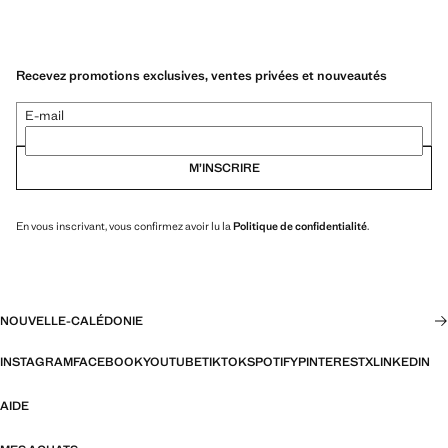
Recevez promotions exclusives, ventes privées et nouveautés
E-mail
M’INSCRIRE
En vous inscrivant, vous confirmez avoir lu la
Politique de confidentialité
.
NOUVELLE-CALÉDONIE
INSTAGRAM
FACEBOOK
YOUTUBE
TIKTOK
SPOTIFY
PINTEREST
X
LINKEDIN
AIDE