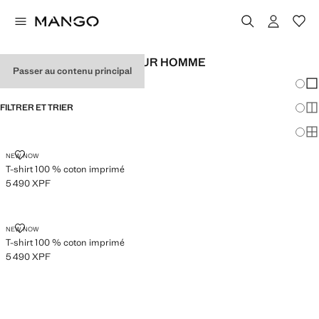
T-SHIRTS IMPRIMÉES POUR HOMME
Passer au contenu principal
Chang
Aff
FILTRER ET TRIER
Aff
Af
T-SHIRT 100 % COTON IMPRIMÉ
NEW NOW
T-shirt 100 % coton imprimé
5 490 XPF
Prix actuel [5 490 XPF ]
T-SHIRT 100 % COTON IMPRIMÉ
NEW NOW
T-shirt 100 % coton imprimé
5 490 XPF
Prix actuel [5 490 XPF ]