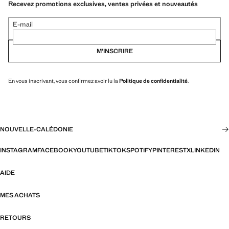
Recevez promotions exclusives, ventes privées et nouveautés
E-mail
M’INSCRIRE
En vous inscrivant, vous confirmez avoir lu la
Politique de confidentialité
.
NOUVELLE-CALÉDONIE
INSTAGRAM
FACEBOOK
YOUTUBE
TIKTOK
SPOTIFY
PINTEREST
X
LINKEDIN
AIDE
MES ACHATS
RETOURS