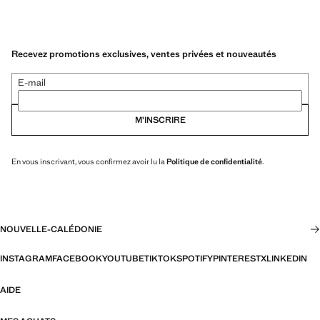
Recevez promotions exclusives, ventes privées et nouveautés
E-mail
M’INSCRIRE
En vous inscrivant, vous confirmez avoir lu la
Politique de confidentialité
.
NOUVELLE-CALÉDONIE
INSTAGRAM
FACEBOOK
YOUTUBE
TIKTOK
SPOTIFY
PINTEREST
X
LINKEDIN
AIDE