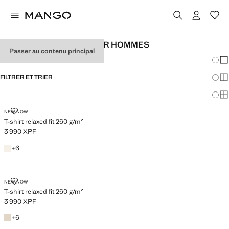
T-SHIRTS BASIQUES POUR HOMMES
Passer au contenu principal
Chang
Aff
FILTRER ET TRIER
Aff
Af
T-SHIRT RELAXED FIT 260 G/M²
NEW NOW
T-shirt relaxed fit 260 g/m²
3 990 XPF
Prix actuel [3 990 XPF ]
Écru
+6 couleurs
+
6
T-SHIRT RELAXED FIT 260 G/M²
NEW NOW
T-shirt relaxed fit 260 g/m²
3 990 XPF
Prix actuel [3 990 XPF ]
Sable
+6 couleurs
+
6