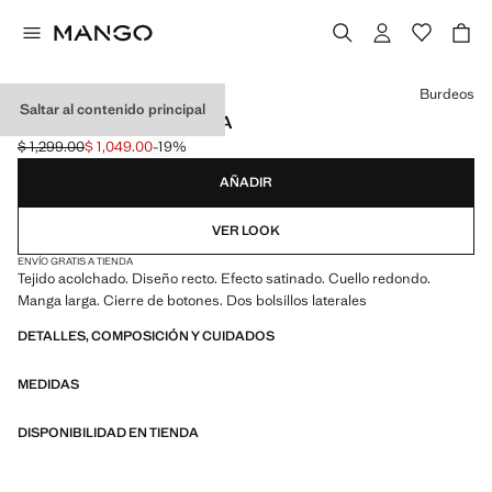
Selecciona un color
Burdeos
Saltar al contenido principal
CHAQUETA ACOLCHADA
$ 1,299.00
$ 1,049.00
-19%
Precio inicial tachado [$ 1,299.00 ]
Precio actual [$ 1,049.00 ]
AÑADIR
VER LOOK
ENVÍO GRATIS A TIENDA
Tejido acolchado. Diseño recto. Efecto satinado. Cuello redondo.
Manga larga. Cierre de botones. Dos bolsillos laterales
DETALLES, COMPOSICIÓN Y CUIDADOS
MEDIDAS
DISPONIBILIDAD EN TIENDA