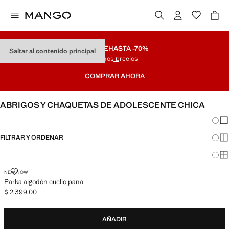
REMATE
HASTA -70%
Saltar al contenido principal
Últimos precios
COMPRAR AHORA
ABRIGOS Y CHAQUETAS DE ADOLESCENTE CHICA
Cambi
Mos
FILTRAR Y ORDENAR
Mos
Mos
PARKA ALGODÓN CUELLO PANA
NEW NOW
Parka algodón cuello pana
$ 2,399.00
Precio actual [$ 2,399.00 ]
AÑADIR