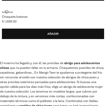
CHAQUETA BOTONES
NEW NOW
Chaqueta botones
$ 1,599.00
Precio actual [$ 1,599.00 ]
AÑADIR
El invierno ha llegado y, con él, las prendas de
abrigo para adolescentes
chicas
que no pueden faltar en tu armario. Chaquetones juveniles de chica,
cazadoras, gabardinas… En Mango Teen te ayudamos a protegerte del frío
sin renunciar al estilo con nuestra colección de abrigos de chica joven y
otras prendas exteriores pensadas para adolescentes. Si buscas una
opción cálida para los días más fríos, elige un abrigo de adolescente mujer
de nuestra colección. Los tenemos en modelos largos, que cubren por
debajo de la cintura, y en versiones más cortas, confeccionadas con
materiales térmicos como el poliéster o la lana. Combínalos con faldas,
pantalones o
vestidos de chica joven
para lograr un look invernal tanto