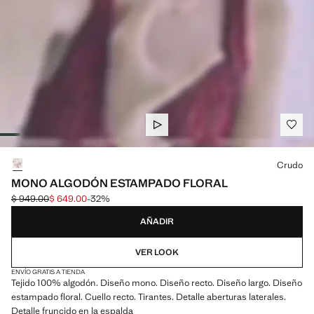
Selecciona un color
Crudo
MONO ALGODÓN ESTAMPADO FLORAL
$ 949.00
$ 649.00
-32%
Precio inicial tachado [$ 949.00 ]
Precio actual [$ 649.00 ]
AÑADIR
VER LOOK
ENVÍO GRATIS A TIENDA
Tejido 100% algodón. Diseño mono. Diseño recto. Diseño largo. Diseño
estampado floral. Cuello recto. Tirantes. Detalle aberturas laterales.
Detalle fruncido en la espalda