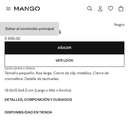
Selecciona un color
Negro
Saltar al contenido principal
MINI BOLSO TACHUELAS
$ 699.00
Precio actual [$ 699.00 ]
AÑADIR
VER LOOK
ENVÍO GRATIS A TIENDA
Tamaño pequeño. Asa larga. Cierre de clip metálico. Cierre de
cremallera. Detalle de tachuelas
19.0x13.0x4.0 cm (Largo x Alto x Ancho)
DETALLES, COMPOSICIÓN Y CUIDADOS
DISPONIBILIDAD EN TIENDA