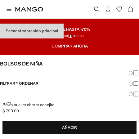
REMATE
HASTA -70%
Saltar al contenido principal
Últimos precios
COMPRAR AHORA
BOLSOS DE NIÑA
Cambi
Mos
FILTRAR Y ORDENAR
Mos
Mos
BOLSO BUCKET CHARM CONEJITO
Bolso bucket charm conejito
$ 799.00
Precio actual [$ 799.00 ]
AÑADIR