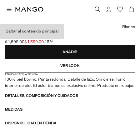
Selecciona un color
Blanco
Saltar al contenido principal
BAILARINA PIEL LAZO
$ 1,599.00
$ 1,399.00
-13%
Precio inicial tachado [$ 1,599.00 ]
Precio actual [$ 1,399.00 ]
AÑADIR
VER LOOK
ENVÍO GRATIS A TIENDA
100% piel bovino. Punta redonda. Detalle de lazo. Sin cierre. Forro
interior de piel. El color blanco es exclusivo online. Producto en rebajas
DETALLES, COMPOSICIÓN Y CUIDADOS
MEDIDAS
DISPONIBILIDAD EN TIENDA