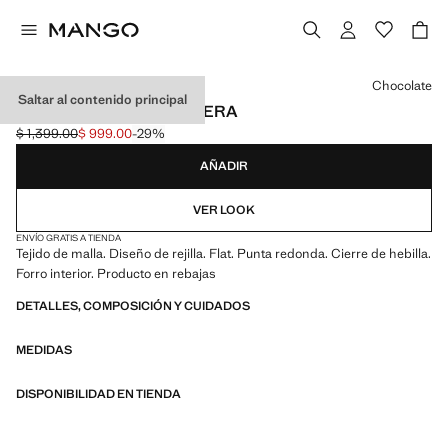
Selecciona un color
Chocolate
Saltar al contenido principal
BAILARINA MESH PULSERA
$ 1,399.00
$ 999.00
-29%
Precio inicial tachado [$ 1,399.00 ]
Precio actual [$ 999.00 ]
AÑADIR
VER LOOK
ENVÍO GRATIS A TIENDA
Tejido de malla. Diseño de rejilla. Flat. Punta redonda. Cierre de hebilla.
Forro interior. Producto en rebajas
DETALLES, COMPOSICIÓN Y CUIDADOS
MEDIDAS
DISPONIBILIDAD EN TIENDA